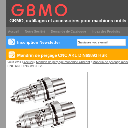
GBMO, outillages et accessoires pour machines outils
Accueil
Notre Société
Demande de Catalogue
Index des Produits
Inscription Newsletter
Mandrin de perçage CNC AKL DIN69893 HSK
Vous êtes /
Accueil
/
Mandrin de perçage monobloc Albrecht
/
Mandrin de perçage mon
CNC AKL DIN69893 HSK