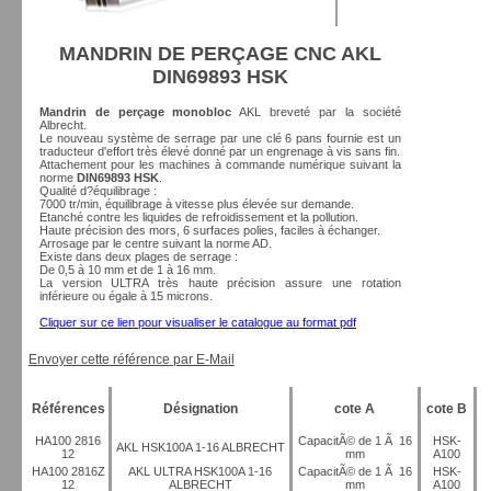
MANDRIN DE PERÇAGE CNC AKL
DIN69893 HSK
Mandrin de perçage monobloc
AKL breveté par la société
Albrecht.
Le nouveau système de serrage par une clé 6 pans fournie est un
traducteur d'effort très élevé donné par un engrenage à vis sans fin.
Attachement pour les machines à commande numérique suivant la
norme
DIN69893 HSK
.
Qualité d?équilibrage :
7000 tr/min, équilibrage à vitesse plus élevée sur demande.
Etanché contre les liquides de refroidissement et la pollution.
Haute précision des mors, 6 surfaces polies, faciles à échanger.
Arrosage par le centre suivant la norme AD.
Existe dans deux plages de serrage :
De 0,5 à 10 mm et de 1 à 16 mm.
La version ULTRA très haute précision assure une rotation
inférieure ou égale à 15 microns.
Cliquer sur ce lien pour visualiser le catalogue au format pdf
Envoyer cette référence par E-Mail
Références
Désignation
cote A
cote B
HA100 2816
CapacitÃ© de 1 Ã 16
HSK-
AKL HSK100A 1-16 ALBRECHT
12
mm
A100
HA100 2816Z
AKL ULTRA HSK100A 1-16
CapacitÃ© de 1 Ã 16
HSK-
12
ALBRECHT
mm
A100