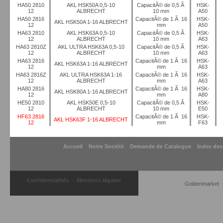
HA50 2810
AKL HSK50A 0,5-10
CapacitÃ© de 0,5 Ã
HSK-
12
ALBRECHT
10 mm
A50
HA50 2816
CapacitÃ© de 1 Ã 16
HSK-
AKL HSK50A 1-16 ALBRECHT
12
mm
A50
HA63 2810
AKL HSK63A 0,5-10
CapacitÃ© de 0,5 Ã
HSK-
12
ALBRECHT
10 mm
A63
HA63 2810Z
AKL ULTRA HSK63A 0,5-10
CapacitÃ© de 0,5 Ã
HSK-
12
ALBRECHT
10 mm
A63
HA63 2816
CapacitÃ© de 1 Ã 16
HSK-
AKL HSK63A 1-16 ALBRECHT
12
mm
A63
HA63 2816Z
AKL ULTRA HSK63A 1-16
CapacitÃ© de 1 Ã 16
HSK-
12
ALBRECHT
mm
A63
HA80 2816
CapacitÃ© de 1 Ã 16
HSK-
AKL HSK80A 1-16 ALBRECHT
12
mm
A80
HE50 2810
AKL HSK50E 0,5-10
CapacitÃ© de 0,5 Ã
HSK-
12
ALBRECHT
10 mm
E50
HF63 2816
CapacitÃ© de 1 Ã 16
HSK-
AKL HSK63F 1-16 ALBRECHT
12
mm
F63
Accueil
Notre Société
Demande de Catalogue
Index des
-
Confidentialités
Mentions légales
Goldenmarket