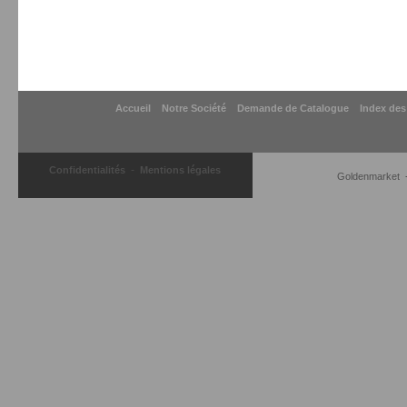
Accueil
Notre Société
Demande de Catalogue
Index des
-
Confidentialités
Mentions légales
Goldenmarket