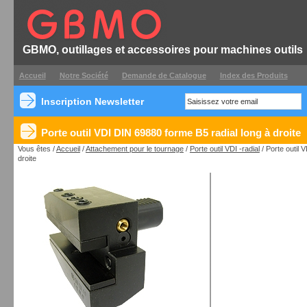
GBMO, outillages et accessoires pour machines outils
Accueil
Notre Société
Demande de Catalogue
Index des Produits
Inscription Newsletter
Porte outil VDI DIN 69880 forme B5 radial long à droite
Vous êtes /
Accueil
/
Attachement pour le tournage
/
Porte outil VDI -radial
/ Porte outil 
droite