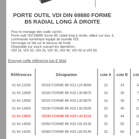
PORTE OUTIL VDI DIN 69880 FORME
B5 RADIAL LONG À DROITE
Pour le montage des outils carrés.
Porte outil VDI 69880 forme B5 radial long à droite, utilisé sur tour à
commande numérique équipé de tourelle VDI.
l'arrosage se fait sur le dessus de l'outil.
Disponible sur stock suivant les diamètres :
VDI 16, VDI 20, VDI 25, VDI 30, VDI 40, VDI 50 et VDI 60.
Envoyer cette référence par E-Mail
Références
Désignation
cote A
cote B
cot
61 64 12200
VDI16 FORME B5 H12 L24 B058
12
24
5
61 64 12600
VDI20 FORME B5 H16 L30 B075
16
30
7
61 64 13000
VDI25 FORME B5 H16 L30 B075
16
30
7
61 64 13400
VDI30 FORME B5 H20 L40 B100
20
40
1
61 64 13800
VDI40 FORME B5 H25 L44 B118
25
44
1
61 64 14000
VDI50 FORME B5 H32 L55 B130
32
55
1
61 64 14200
VDI60 FORME B5 H32 L60 B145
32
60
1