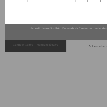
Accueil
Notre Société
Demande de Catalogue
Index des
-
Confidentialités
Mentions légales
Goldenmarket