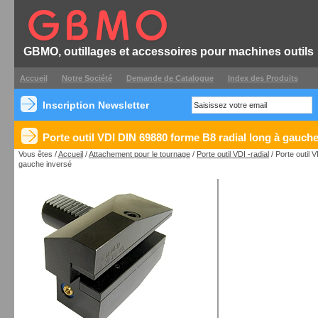
GBMO, outillages et accessoires pour machines outils
Accueil
Notre Société
Demande de Catalogue
Index des Produits
Inscription Newsletter
Porte outil VDI DIN 69880 forme B8 radial long à gauche
Vous êtes /
Accueil
/
Attachement pour le tournage
/
Porte outil VDI -radial
/ Porte outil 
gauche inversé