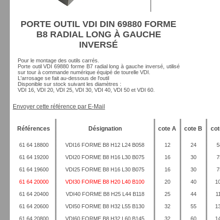
PORTE OUTIL VDI DIN 69880 FORME
B8 RADIAL LONG À GAUCHE
INVERSÉ
Pour le montage des outils carrés.
Porte outil VDI 69880 forme B7 radial long à gauche inversé, utilisé
sur tour à commande numérique équipé de tourelle VDI.
L'arrosage se fait au-dessous de l'outil
Disponible sur stock suivant les diamètres :
VDI 16, VDI 20, VDI 25, VDI 30, VDI 40, VDI 50 et VDI 60.
Envoyer cette référence par E-Mail
Références
Désignation
cote A
cote B
cot
61 64 18800
VDI16 FORME B8 H12 L24 B058
12
24
5
61 64 19200
VDI20 FORME B8 H16 L30 B075
16
30
7
61 64 19600
VDI25 FORME B8 H16 L30 B075
16
30
7
61 64 20000
VDI30 FORME B8 H20 L40 B100
20
40
1
61 64 20400
VDI40 FORME B8 H25 L44 B118
25
44
1
61 64 20600
VDI50 FORME B8 H32 L55 B130
32
55
1
61 64 20800
VDI60 FORME B8 H32 L60 B145
32
60
1