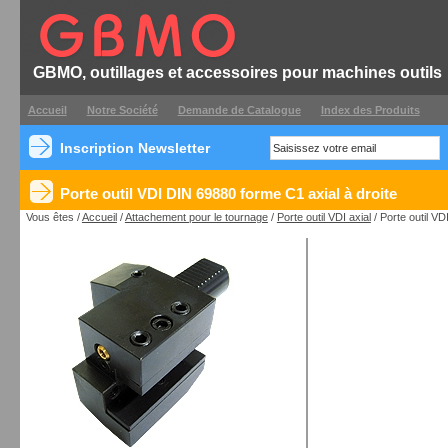
GBMO, outillages et accessoires pour machines outils
Accueil
Notre Société
Demande de Catalogue
Index des Produits
Inscription Newsletter
Porte outil VDI DIN 69880 forme C1 axial à droite
Vous êtes /
Accueil
/
Attachement pour le tournage
/
Porte outil VDI axial
/ Porte outil V