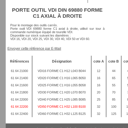
PORTE OUTIL VDI DIN 69880 FORME
C1 AXIAL À DROITE
Pour le montage des outils carrés.
Porte outil VDI 69880 forme C1 axial à droite, utilisé sur tour à
commande numérique équipé de tourelle VDI.
Disponible sur stock suivant les diamètres :
VDI 16, VDI 20, VDI 25, VDI 30, VDI 40, VDI 50 et VDI 60.
Envoyer cette référence par E-Mail
Références
Désignation
cote A
cote B
co
61 64 21000
VDI16 FORME C1 H12 L043 B044
12
44
61 64 21400
VDI20 FORME C1 H16 L065 B050
16
65
61 64 21600
VDI25 FORME C1 H16 L055 B058
16
55
61 64 21800
VDI30 FORME C1 H20 L070 B070
20
70
61 64 22000
VDI40 FORME C1 H25 L085 B085
25
85
61 64 22200
VDI50 FORME C1 H32 L100 B100
32
100
1
61 64 22400
VDI60 FORME C1 H32 L125 B125
32
125
1