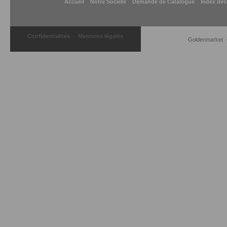
Accueil
Notre Société
Demande de Catalogue
Index des
-
Confidentialités
Mentions légales
Goldenmarket