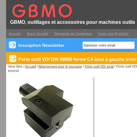
GBMO, outillages et accessoires pour machines outils
Accueil
Notre Société
Demande de Catalogue
Index des Produits
Inscription Newsletter
Porte outil VDI DIN 69880 forme C4 axial à gauche inver
Vous êtes /
Accueil
/
Attachement pour le tournage
/
Porte outil VDI axial
/ Porte outil V
inversé