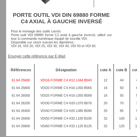
PORTE OUTIL VDI DIN 69880 FORME
C4 AXIAL À GAUCHE INVERSÉ
Pour le montage des outils carrés.
Porte outil VDI 69880 forme C2 axial à gauche inversé, utilisé sur
tour à commande numérique équipé de tourelle VDI.
Disponible sur stock suivant les diamètres :
VDI 16, VDI 20, VDI 25, VDI 30, VDI 40, VDI 50 et VDI 60.
Envoyer cette référence par E-Mail
Références
Désignation
cote A
cote B
co
61 64 25600
VDI16 FORME C4 H12 L044 B043
12
44
61 64 25800
VDI20 FORME C4 H16 L050 B065
16
50
61 64 26000
VDI25 FORME C4 H16 L055 B058
16
55
61 64 26200
VDI30 FORME C4 H20 L070 B076
20
70
61 64 26400
VDI40 FORME C4 H25 L085 B090
25
85
61 64 26600
VDI50 FORME C4 H32 L100 B105
32
100
1
61 64 26800
VDI60 FORME C4 H32 L125 B125
32
125
1