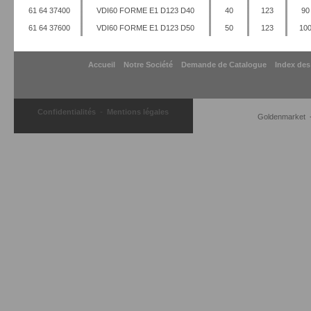
61 64 37400
VDI60 FORME E1 D123 D40
40
123
90
61 64 37600
VDI60 FORME E1 D123 D50
50
123
10
Accueil
Notre Société
Demande de Catalogue
Index des
-
Confidentialités
Mentions légales
Goldenmarket