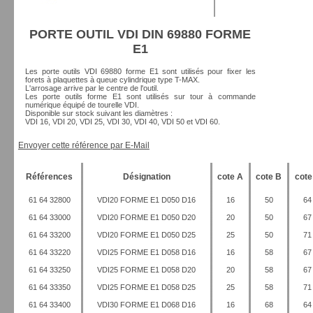
PORTE OUTIL VDI DIN 69880 FORME
E1
Les porte outils VDI 69880 forme E1 sont utilisés pour fixer les
forets à plaquettes à queue cylindrique type T-MAX.
L'arrosage arrive par le centre de l'outil.
Les porte outils forme E1 sont utilisés sur tour à commande
numérique équipé de tourelle VDI.
Disponible sur stock suivant les diamètres :
VDI 16, VDI 20, VDI 25, VDI 30, VDI 40, VDI 50 et VDI 60.
Envoyer cette référence par E-Mail
Références
Désignation
cote A
cote B
cote
61 64 32800
VDI20 FORME E1 D050 D16
16
50
64
61 64 33000
VDI20 FORME E1 D050 D20
20
50
67
61 64 33200
VDI20 FORME E1 D050 D25
25
50
71
61 64 33220
VDI25 FORME E1 D058 D16
16
58
67
61 64 33250
VDI25 FORME E1 D058 D20
20
58
67
61 64 33350
VDI25 FORME E1 D058 D25
25
58
71
61 64 33400
VDI30 FORME E1 D068 D16
16
68
64