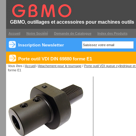
GBMO, outillages et accessoires pour machines outils
Accueil
Notre Société
Demande de Catalogue
Index des Produits
Inscription Newsletter
Porte outil VDI DIN 69880 forme E1
Vous êtes /
Accueil
/
Attachement pour le tournage
/
Porte outil VDI queue cylindrique e
forme E1