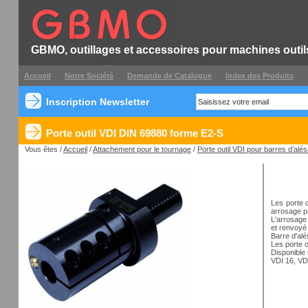
GBMO, outillages et accessoires pour machines outil
Accueil
Notre Société
Demande de Catalogue
Index des Produits
Inscription Newsletter
Porte outil VDI DIN 69880 forme E2-S
Vous êtes /
Accueil
/
Attachement pour le tournage
/
Porte outil VDI pour barres d’alé
Les porte 
arrosage pa
L'arrosage 
et renvoyé 
Barre d'alé
Les porte 
Disponible 
VDI 16, VD