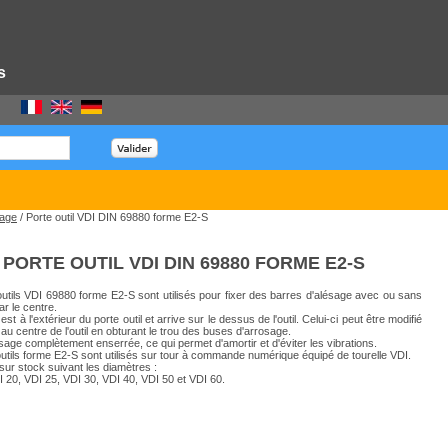
s
sage
/ Porte outil VDI DIN 69880 forme E2-S
PORTE OUTIL VDI DIN 69880 FORME E2-S
outils VDI 69880 forme E2-S sont utilisés pour fixer des barres d'alésage avec ou sans
r le centre.
est à l'extérieur du porte outil et arrive sur le dessus de l'outil. Celui-ci peut être modifié
au centre de l'outil en obturant le trou des buses d'arrosage.
sage complètement enserrée, ce qui permet d'amortir et d'éviter les vibrations.
outils forme E2-S sont utilisés sur tour à commande numérique équipé de tourelle VDI.
sur stock suivant les diamètres :
I 20, VDI 25, VDI 30, VDI 40, VDI 50 et VDI 60.