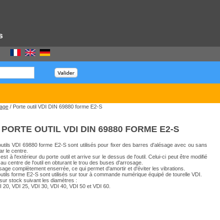
s
sage
/ Porte outil VDI DIN 69880 forme E2-S
PORTE OUTIL VDI DIN 69880 FORME E2-S
outils VDI 69880 forme E2-S sont utilisés pour fixer des barres d'alésage avec ou sans
r le centre.
est à l'extérieur du porte outil et arrive sur le dessus de l'outil. Celui-ci peut être modifié
au centre de l'outil en obturant le trou des buses d'arrosage.
sage complètement enserrée, ce qui permet d'amortir et d'éviter les vibrations.
outils forme E2-S sont utilisés sur tour à commande numérique équipé de tourelle VDI.
sur stock suivant les diamètres :
I 20, VDI 25, VDI 30, VDI 40, VDI 50 et VDI 60.