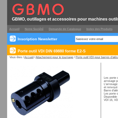
GBMO, outillages et accessoires pour machines outil
Accueil
Notre Société
Demande de Catalogue
Index des Produits
Inscription Newsletter
Porte outil VDI DIN 69880 forme E2-S
Vous êtes /
Accueil
/
Attachement pour le tournage
/
Porte outil VDI pour barres d’alé
Les porte 
arrosage pa
L'arrosage 
et renvoyé 
Barre d'alé
Les porte 
Disponible 
VDI 16, VD