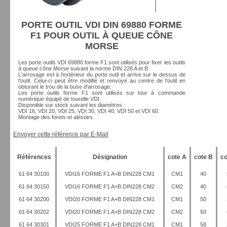
PORTE OUTIL VDI DIN 69880 FORME
F1 POUR OUTIL À QUEUE CÔNE
MORSE
Les porte outils VDI 69880 forme F1 sont utilisés pour fixer les outils
à queue cône Morse suivant la norme DIN 228 A et B.
L'arrosage est à l'extèrieur du porte outil et arrive sur le dessus de
l'outil. Celui-ci peut être modifié et renvoyé au centre de l'outil en
obturant le trou de la buse d'arrosage.
Les porte outils forme F1 sont utilisés sur tour à commande
numérique équipé de tourelle VDI.
Disponible sur stock suivant les diamètres :
VDI 16, VDI 20, VDI 25, VDI 30, VDI 40, VDI 50 et VDI 60.
Montage des forets et alésoirs.
Envoyer cette référence par E-Mail
Références
Désignation
cote A
cote B
co
61 64 30100
VDI16 FORME F1 A+B DIN228 CM1
CM1
40
61 64 30150
VDI16 FORME F1 A+B DIN228 CM2
CM2
40
61 64 30200
VDI20 FORME F1 A+B DIN228 CM1
CM1
50
61 64 30202
VDI20 FORME F1 A+B DIN228 CM2
CM2
50
61 64 30301
VDI25 FORME F1 A+B DIN228 CM1
CM1
58