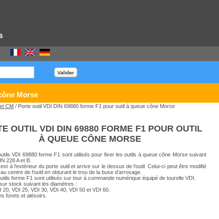
s
 cône Morse
 et CM
/ Porte outil VDI DIN 69880 forme F1 pour outil à queue cône Morse
E OUTIL VDI DIN 69880 FORME F1 POUR OUTIL
À QUEUE CÔNE MORSE
utils VDI 69880 forme F1 sont utilisés pour fixer les outils à queue cône Morse suivant
IN 228 A et B.
est à l'extèrieur du porte outil et arrive sur le dessus de l'outil. Celui-ci peut être modifié
au centre de l'outil en obturant le trou de la buse d'arrosage.
utils forme F1 sont utilisés sur tour à commande numérique équipé de tourelle VDI.
sur stock suivant les diamètres :
I 20, VDI 25, VDI 30, VDI 40, VDI 50 et VDI 60.
 forets et alésoirs.