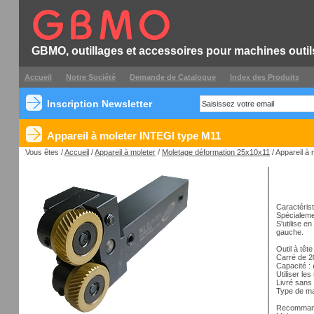
GBMO, outillages et accessoires pour machines outil
Accueil
Notre Société
Demande de Catalogue
Index des Produits
Inscription Newsletter
Appareil à moleter INTEGI type M11
Vous êtes /
Accueil
/
Appareil à moleter
/
Moletage déformation 25x10x11
/ Appareil à
Caractérist
Spécialeme
S'utilise e
gauche.
Outil à têt
Carré de 
Capacité :
Utiliser l
Livré sans
Type de ma
Recommand