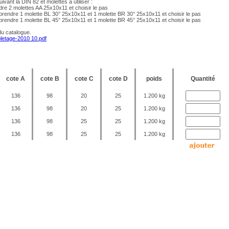
ivant la DIN 82 et molettes à utiliser :
dre 2 molettes AA 25x10x11 et choisir le pas
prendre 1 molette BL 30° 25x10x11 et 1 molette BR 30° 25x10x11 et choisir le pas
prendre 1 molette BL 45° 25x10x11 et 1 molette BR 45° 25x10x11 et choisir le pas
du catalogue.
tage-2010 10.pdf
cote A
cote B
cote C
cote D
poids
Quantité
136
98
20
25
1.200 kg
136
98
20
25
1.200 kg
136
98
25
25
1.200 kg
136
98
25
25
1.200 kg