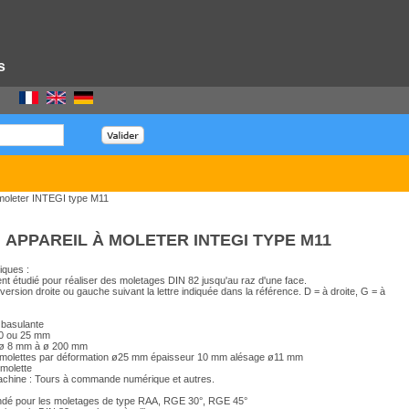
s
 moleter INTEGI type M11
APPAREIL À MOLETER INTEGI TYPE M11
iques :
nt étudié pour réaliser des moletages DIN 82 jusqu'au raz d'une face.
n version droite ou gauche suivant la lettre indiquée dans la référence. D = à droite, G = à
e basulante
20 ou 25 mm
 ø 8 mm à ø 200 mm
es molettes par déformation ø25 mm épaisseur 10 mm alésage ø11 mm
 molette
chine : Tours à commande numérique et autres.
é pour les moletages de type RAA, RGE 30°, RGE 45°