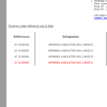
Moletage su
RAA : pren
RGE 30° : 
RGE 45° : 
Lien page 
GBMO_Mole
Envoyer cette référence par E-Mail
Références
Désignation
67 10 80100
APPAREIL A MOLETER M11 CAR20 D
67 10 80200
APPAREIL A MOLETER M11 CAR20 G
67 10 80300
APPAREIL A MOLETER M11 CAR25 D
67 10 80400
APPAREIL A MOLETER M11 CAR25 G