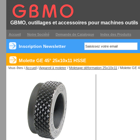
GBMO, outillages et accessoires pour machines outils
Accueil
Notre Société
Demande de Catalogue
Index des Produits
Inscription Newsletter
Molette GE 45° 25x10x11 HSSE
Vous êtes /
Accueil
/
Appareil à moleter
/
Moletage déformation 25x10x11
/ Molette GE 