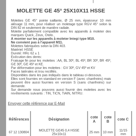
MOLETTE GE 45° 25X10X11 HSSE
Molettes GE 45° pointe saillante, Ø 25 mm, épaisseur 10 mm
alésage 11 mm, pour réaliser un moletage type RGV 45° selon la
DIN 82 et seulement de manière radiale.
Molette parfaitement compatible avec les appareils à moleter des
marques Quick, Zeus, Otelo.
A monter sur les appareils à moleter Integi type M10.
Ne convient pas à l'appareil M11.
Molettes fabriquées selon la DIN 403.
Matériel: HSSE
Dureté: HRc 62 ± 1
Exécution des dents:
Fraisage fin pour les molettes : AA, BL 30º, BL 45º, BR 30º, BR 45º,
GE 30º, GE 45º et KE.
Par déformation pour les molettes : GV 30º, GV 45º et KV
Faces latérales et trou rectifiés.
Disponibles dans les pas indiqués dans le tableau ci-dessous.
Elles sont fournies en standard en version F (avec chanfreins) mais
peuvent être aussi fournies en version S (sans chanfreins) sur
demande.
Sur demande nous pouvons aussi fournir des molettes avec les
revêtements suivants : TiN, TiCN, TiAIN, NITRU.
Envoyer cette référence par E-Mail
cote
cote
Références
Désignation
cote C
A
B
MOLETTE GE45 0,4 HSSE
11/15
67 12 130804
25 mm
10 mm
25x10x11
mm