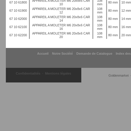
APPAREIL A MOLETER M6 20x8x6 CAR
108
67 10 61800
80 mm
10 m
10
mm
APPAREIL A MOLETER M6 20x8x6 CAR
108
67 10 61900
80 mm
12 m
12
mm
APPAREIL A MOLETER M6 20x8x6 CAR
108
67 10 62000
80 mm
14 m
14
mm
APPAREIL A MOLETER M6 20x8x6 CAR
108
67 10 62100
80 mm
16 m
16
mm
APPAREIL A MOLETER M6 20x8x6 CAR
108
67 10 62200
80 mm
20 m
20
mm
Accueil
Notre Société
Demande de Catalogue
Index des
-
Confidentialités
Mentions légales
Goldenmarket