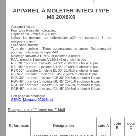
APPAREIL À MOLETER INTEGI TYPE
M6 20X8X6
Caractéristiques :
Pour tous types de moletages.
Capacité : ø 5 mm à ø 200 mm
Utiliser les molettes par déformation ø20 mm épaisseur 8 mm
alésage ø 6 mm.
Livré sans molette.
Type de machine : Tours automatiques et autres Recommandé
pour les moletages de type RAA.
Moletage suivant la DIN 82 et molettes à utiliser :
RAA : prendre 1 molette AA 20x8x6 et choisir le pas
RBL 30° : prendre 1 molette BR 30° 20x8x6 et choisir le pas
RBL 45° : prendre 1 molette BR 45° 20x8x6 et choisir le pas
RBR 30° : prendre 1 molette BL 30° 20x8x6 et choisir le pas
RBR45° : prendre 1 molette BL 45° 20x8x6 et choisir le pas
RGV 30° : prendre 1 molette GE 30° 20x8x6 et choisir le pas
RGV 45° : prendre 1 molette GE 45° 20x8x6 et choisir le pas
RGE 30° : prendre 1 molette GV 30° 20x8x6 et choisir le pas
RGE 45° : prendre 1 molette GV 45° 20x8x6 et choisir le pas
Lien page du catalogue.
GBMO_Moletage-2010 8.pdf
Envoyer cette référence par E-Mail
cote
cote
Références
Désignation
cote A
B
C