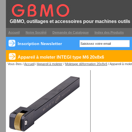
GBMO, outillages et accessoires pour machines outils
Accueil
Notre Société
Demande de Catalogue
Index des Produits
Inscription Newsletter
Appareil à moleter INTEGI type M6 20x8x6
Vous êtes /
Accueil
/
Appareil à moleter
/
Moletage déformation 20x8x6
/ Appareil à mol