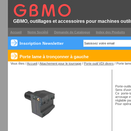
GBMO, outillages et accessoires pour machines outil
Accueil
Notre Société
Demande de Catalogue
Index des Produits
Inscription Newsletter
Porte lame à tronçonner à gauche
Vous êtes /
Accueil
/
Attachement pour le tournage
/
Porte outil VDI divers
/ Porte lam
Porte-outi
Sens d'usi
Ce porte-l
arrosage ef
réglable p
Pour opéra