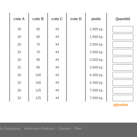
cote A
cote B
cote C
cote D
poids
Quantité
26
60
44
1.500 kg
26
60
44
1.500 kg
26
70
44
2.000 kg
32
70
44
2.000 kg
26
85
44
3.000 kg
32
85
44
3.000 kg
26
100
44
4.300 kg
32
100
44
4.300 kg
26
125
44
7.000 kg
32
125
44
7.000 kg
e Catalogue
Index des Produits
Contact
Plan