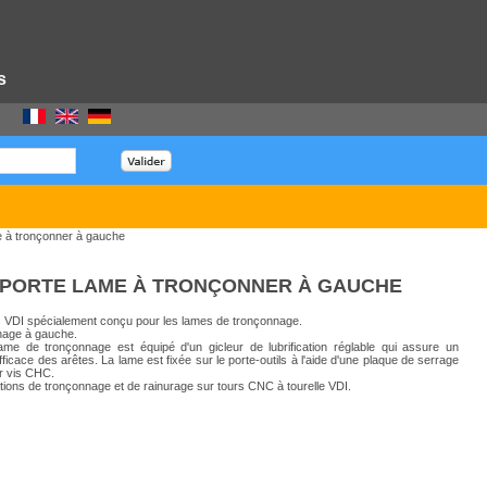
s
e à tronçonner à gauche
PORTE LAME À TRONÇONNER À GAUCHE
ls VDI spécialement conçu pour les lames de tronçonnage.
nage à gauche.
ame de tronçonnage est équipé d'un gicleur de lubrification réglable qui assure un
ficace des arêtes. La lame est fixée sur le porte-outils à l'aide d'une plaque de serrage
ar vis CHC.
tions de tronçonnage et de rainurage sur tours CNC à tourelle VDI.